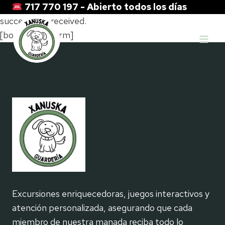
Saltar
Thank you for your booking. Your booking has been
717 770 197 - Abierto todos los días
al
successfully received.
contenido
[booking_confirm]
Excursiones enriquecedoras, juegos interactivos y
atención personalizada, asegurando que cada
miembro de nuestra manada reciba todo lo