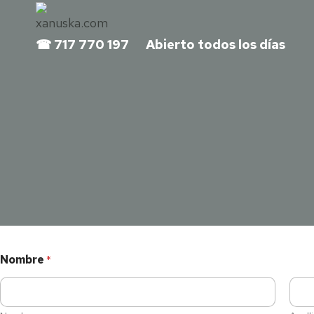
Saltar
al
717 770 197 Abierto todos los días
☎
contenido
Nombre
*